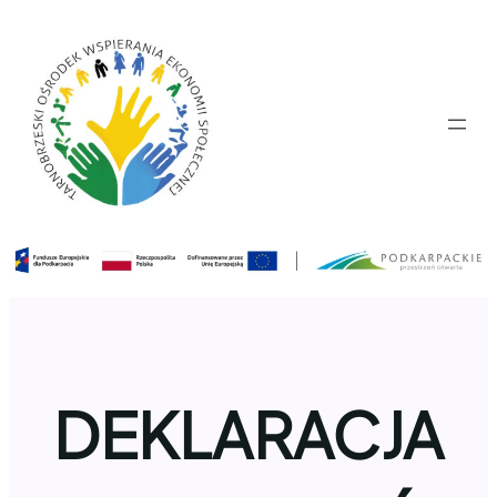
Przejdź
do
treści
DEKLARACJA